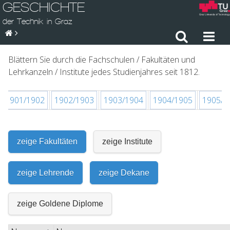
GESCHICHTE
der Technik in Graz
Blättern Sie durch die Fachschulen / Fakultäten und
Lehrkanzeln / Institute jedes Studienjahres seit 1812.
1901/1902
1902/1903
1903/1904
1904/1905
1905/1
zeige Fakultäten
zeige Institute
zeige Lehrende
zeige Dekane
zeige Goldene Diplome