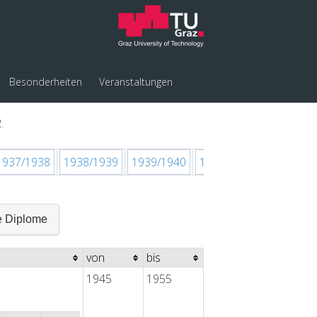
Besonderheiten
Veranstaltungen
.
1937/1938
1938/1939
1939/1940
1940/1941
1941/194
e Diplome
von
bis
1945
1955