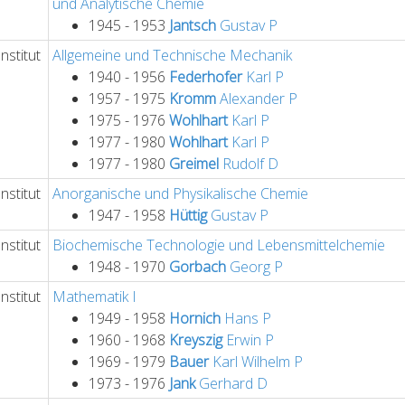
und Analytische Chemie
1945 - 1953
Jantsch
Gustav
P
nstitut
Allgemeine und Technische Mechanik
1940 - 1956
Federhofer
Karl
P
1957 - 1975
Kromm
Alexander
P
1975 - 1976
Wohlhart
Karl
P
1977 - 1980
Wohlhart
Karl
P
1977 - 1980
Greimel
Rudolf
D
nstitut
Anorganische und Physikalische Chemie
1947 - 1958
Hüttig
Gustav
P
nstitut
Biochemische Technologie und Lebensmittelchemie
1948 - 1970
Gorbach
Georg
P
nstitut
Mathematik I
1949 - 1958
Hornich
Hans
P
1960 - 1968
Kreyszig
Erwin
P
1969 - 1979
Bauer
Karl Wilhelm
P
1973 - 1976
Jank
Gerhard
D