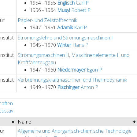
1954 - 1955
Englisch
Carl
P
1956 - 1964
Musyl
Robert
P
für
Papier- und Zellstofftechnik
1947 - 1951
Adamik
Karl
P
nstitut
Strömungslehre und Strömungsmaschinen I
1945 - 1970
Winter
Hans
P
nstitut
Strömungsmaschinen II, Maschinenelemente II und
Kraftfahrzeugbau
1947 - 1960
Niedermayer
Egon
P
nstitut
Verbrennungskraftmaschinen und Thermodynamik
1949 - 1970
Pischinger
Anton
P
haften
ustav
Name
für
Allgemeine und Anorganisch-chemische Technologie