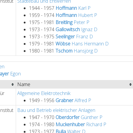
nstitut
Städtebau und Entwerfen
1944 - 1957
Hoffmann
Karl
P
1959 - 1974
Hoffmann
Hubert
P
1975 - 1981
Breitling
Peter
P
1973 - 1974
Gallowitsch
Ignaz
D
1973 - 1975
Seelinger
Franz
D
1979 - 1981
Wöbse
Hans Hermann
D
1980 - 1981
Tschom
Hansjörg
D
en
ayer
Egon
Name
für
Allgemeine Elektrotechnik
1949 - 1956
Grabner
Alfred
P
nstitut
Bau und Betrieb elektrischer Anlagen
1947 - 1970
Oberdorfer
Günther
P
1974 - 1980
Muckenhuber
Richard
P
1973 - 1977
Bulla
Walter
D