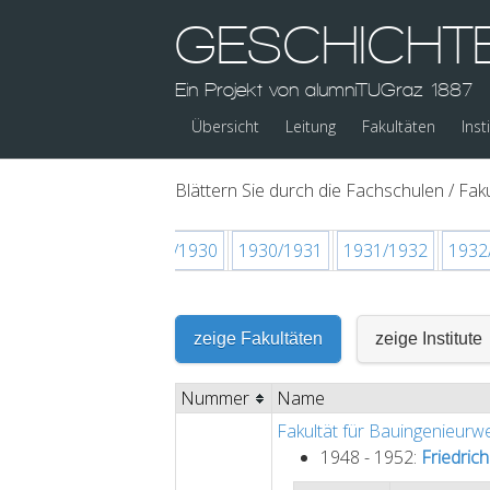
GESCHICHT
Ein Projekt von alumniTUGraz 1887
Übersicht
Leitung
Fakultäten
Inst
Blättern Sie durch die Fachschulen / Faku
8
1928/1929
1929/1930
1930/1931
1931/1932
1932
zeige Fakultäten
zeige Institute
Nummer
Name
Fakultät für Bauingenieurw
1948 - 1952:
Friedrich