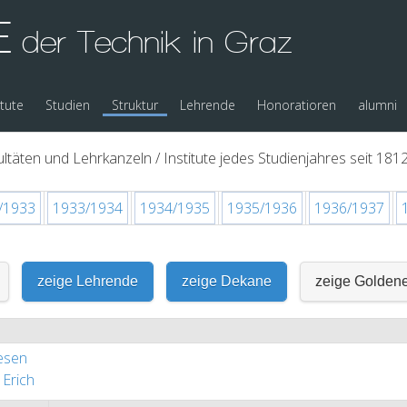
E
der Technik in Graz
itute
Studien
Struktur
Lehrende
Honoratioren
alumni
ltäten und Lehrkanzeln / Institute jedes Studienjahres seit 1812
/1933
1933/1934
1934/1935
1935/1936
1936/1937
zeige Lehrende
zeige Dekane
zeige Golden
esen
Erich