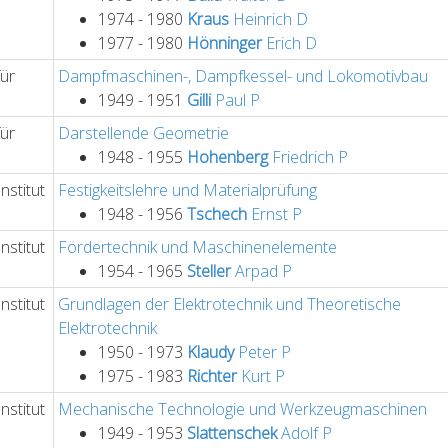
1974 - 1980
Kraus
Heinrich
D
1977 - 1980
Hönninger
Erich
D
für
Dampfmaschinen-, Dampfkessel- und Lokomotivbau
1949 - 1951
Gilli
Paul
P
für
Darstellende Geometrie
1948 - 1955
Hohenberg
Friedrich
P
nstitut
Festigkeitslehre und Materialprüfung
1948 - 1956
Tschech
Ernst
P
nstitut
Fördertechnik und Maschinenelemente
1954 - 1965
Steller
Arpad
P
nstitut
Grundlagen der Elektrotechnik und Theoretische
Elektrotechnik
1950 - 1973
Klaudy
Peter
P
1975 - 1983
Richter
Kurt
P
nstitut
Mechanische Technologie und Werkzeugmaschinen
1949 - 1953
Slattenschek
Adolf
P