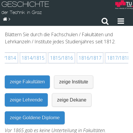
GESCHICHTE
der Technik in Graz
Blättern Sie durch die Fachschulen / Fakultäten und
Lehrkanzeln / Institute jedes Studienjahres seit 1812.
13/1814
1814/1815
1815/1816
1816/1817
1817/1818
zeige Fakultäten
zeige Institute
zeige Lehrende
zeige Dekane
zeige Goldene Diplome
Vor 1865 gab es keine Unterteilung in Fakultäten.