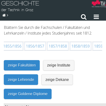
GESCHICHTE
der Technik in Graz
Blättern Sie durch die Fachschulen / Fakultäten und
Lehrkanzeln / Institute jedes Studienjahres seit 1812.
1855/1856
1856/1857
1857/1858
1858/1859
1859/
zeige Fakultäten
zeige Institute
zeige Lehrende
zeige Dekane
zeige Goldene Diplome