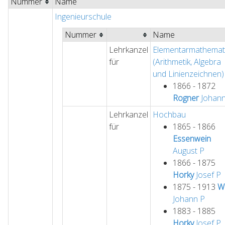
Nummer
Name
Ingenieurschule
Nummer
Name
Lehrkanzel
Elementarmathemat
für
(Arithmetik, Algebra
und Linienzeichnen)
1866 - 1872
Rogner
Johan
Lehrkanzel
Hochbau
für
1865 - 1866
Essenwein
August
P
1866 - 1875
Horky
Josef
P
1875 - 1913
Wi
Johann
P
1883 - 1885
Horky
Josef
P