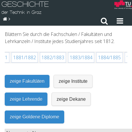
GESCHICHTE
der Technik in Graz
Blättern Sie durch die Fachschulen / Fakultäten und
Lehrkanzeln / Institute jedes Studienjahres seit 1812.
1881
1881/1882
1882/1883
1883/1884
1884/1885
18
zeige Fakultäten
zeige Institute
zeige Lehrende
zeige Dekane
zeige Goldene Diplome