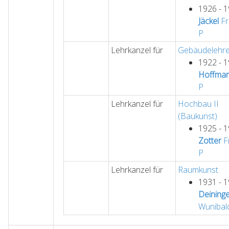
1926 - 
Jäckel
Fr
P
Lehrkanzel für
Gebäudelehr
1922 - 
Hoffma
P
Lehrkanzel für
Hochbau II
(Baukunst)
1925 - 
Zotter
Fr
P
Lehrkanzel für
Raumkunst
1931 - 
Deining
Wunibal