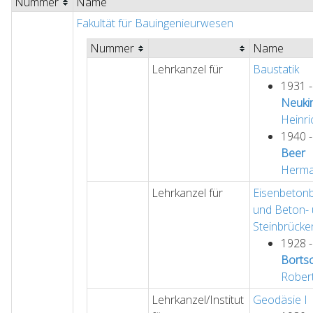
Nummer
Name
Fakultät für Bauingenieurwesen
Nummer
Name
Lehrkanzel für
Baustatik
1931 
Neuki
Heinri
1940 
Beer
Herm
Lehrkanzel für
Eisenbeton
und Beton-
Steinbrück
1928 
Borts
Rober
Lehrkanzel/Institut
Geodäsie I