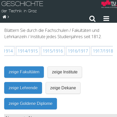
GESCHICHTE
der Technik in Graz
Blättern Sie durch die Fachschulen / Fakultäten und
Lehrkanzeln / Institute jedes Studienjahres seit 1812.
3/1914
1914/1915
1915/1916
1916/1917
1917/1918
zeige Fakultäten
zeige Institute
zeige Lehrende
zeige Dekane
zeige Goldene Diplome