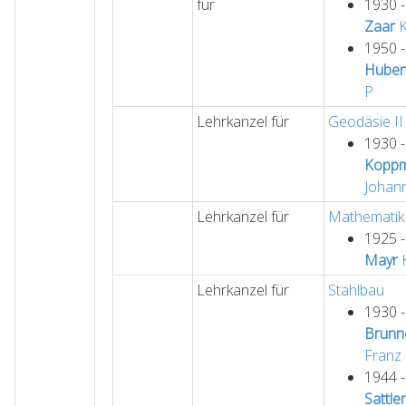
für
1930 
Zaar
K
1950 
Huben
P
Lehrkanzel für
Geodäsie II
1930 
Koppm
Johan
Lehrkanzel für
Mathematik 
1925 
Mayr
K
Lehrkanzel für
Stahlbau
1930 
Brunn
Franz
1944 
Sattler