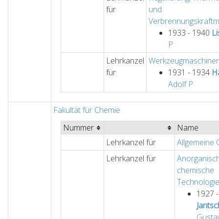
für
und
Verbrennungskraft
1933 - 1940
Li
P
Lehrkanzel
Werkzeugmaschine
für
1931 - 1934
Hä
Adolf
P
Fakultät für Chemie
Nummer
Name
Lehrkanzel für
Allgemeine
Lehrkanzel für
Anorganisc
chemische
Technologi
1927 
Jantsc
Gusta