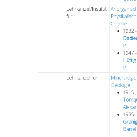
Lehrkanzel/Institut
Anorganisc
für
Physikalisch
Chemie
1932 
Dadie
P
1947 
Hüttig
P
Lehrkanzel für
Mineralogie
Geologie
1915 
Tornqu
Alexa
1935 
Grani
Bartel