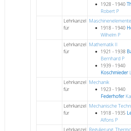
1928 - 1940
T
Robert
P
Lehrkanzel
Maschinenelemente 
für
1918 - 1940
H
Wilhelm
P
Lehrkanzel
Mathematik II
für
1921 - 1938
B
Bernhard
P
1939 - 1940
Koschmieder
L
Lehrkanzel
Mechanik
für
1923 - 1940
Federhofer
Ka
Lehrkanzel
Mechanische Techn
für
1918 - 1935
L
Alfons
P
Lehrkanzel
Regulierung, Therm