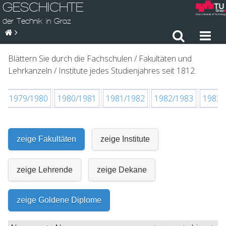
GESCHICHTE
der Technik in Graz
Blättern Sie durch die Fachschulen / Fakultäten und
Lehrkanzeln / Institute jedes Studienjahres seit 1812.
1979/1980
1980/1981
1981/1982
1982/1983
1983/
zeige Fakultäten
zeige Institute
zeige Lehrende
zeige Dekane
zeige Goldene Diplome