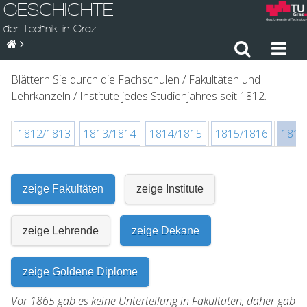
GESCHICHTE
der Technik in Graz
Blättern Sie durch die Fachschulen / Fakultäten und
Lehrkanzeln / Institute jedes Studienjahres seit 1812.
1812/1813
1813/1814
1814/1815
1815/1816
1816
zeige Fakultäten
zeige Institute
zeige Lehrende
zeige Dekane
zeige Goldene Diplome
Vor 1865 gab es keine Unterteilung in Fakultäten, daher gab