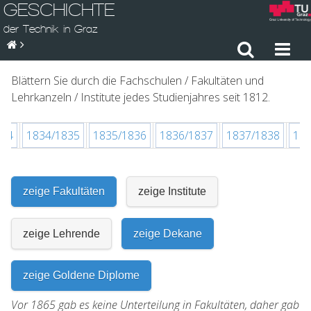
GESCHICHTE
der Technik in Graz
Blättern Sie durch die Fachschulen / Fakultäten und
Lehrkanzeln / Institute jedes Studienjahres seit 1812.
834
1834/1835
1835/1836
1836/1837
1837/1838
183
zeige Fakultäten
zeige Institute
zeige Lehrende
zeige Dekane
zeige Goldene Diplome
Vor 1865 gab es keine Unterteilung in Fakultäten, daher gab