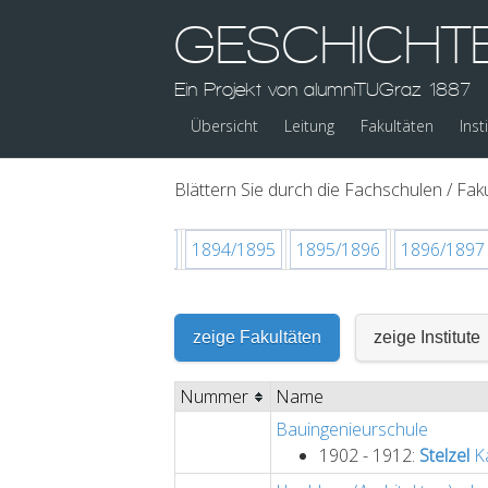
GESCHICHT
Ein Projekt von alumniTUGraz 1887
Übersicht
Leitung
Fakultäten
Inst
Blättern Sie durch die Fachschulen / Faku
892/1893
1893/1894
1894/1895
1895/1896
1896/1897
zeige Fakultäten
zeige Institute
Nummer
Name
Bauingenieurschule
1902 - 1912:
Stelzel
Ka