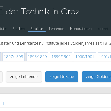
E
der Technik in Graz
itute
Studien
Struktur
Lehrende
Honoratioren
alumni
ltäten und Lehrkanzeln / Institute jedes Studienjahres seit 1812
1897/1898
1898/1899
1899/1900
1900/1901
1901/
zeige Lehrende
zeige Dekane
zeige Golden
rl