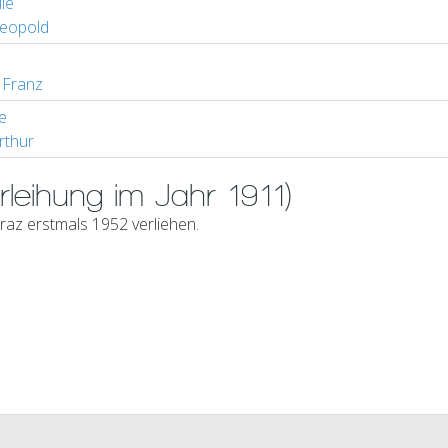
le
eopold
Franz
e
rthur
leihung im Jahr 1911)
az erstmals 1952 verliehen.