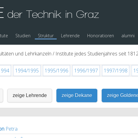
E
der Technik in Graz
itute
Studien
Struktur
Lehrende
Honoratioren
alumni
ltäten und Lehrkanzeln / Institute jedes Studienjahres seit 1812
1994
1994/1995
1995/1996
1996/1997
1997/1998
1
zeige Lehrende
zeige Dekane
zeige Golden
on
Petra