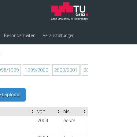
Besonderheiten
Veranstaltungen
.
998/1999
1999/2000
2000/2001
2001/2002
2002/2003
e Diplome
von
bis
2004
heute