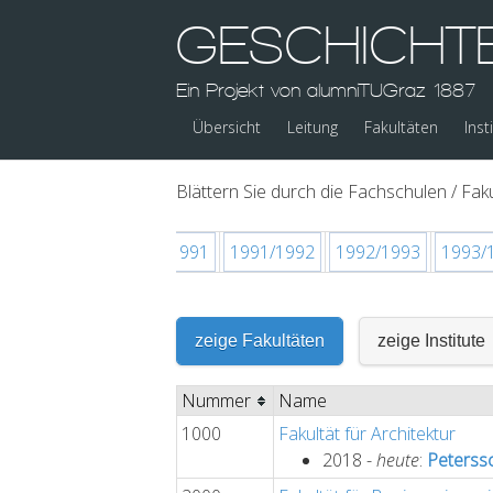
GESCHICHT
Ein Projekt von alumniTUGraz 1887
Übersicht
Leitung
Fakultäten
Inst
Blättern Sie durch die Fachschulen / Faku
1989/1990
1990/1991
1991/1992
1992/1993
1993/
zeige Fakultäten
zeige Institute
Nummer
Name
1000
Fakultät für Architektur
2018 -
heute
:
Peterss