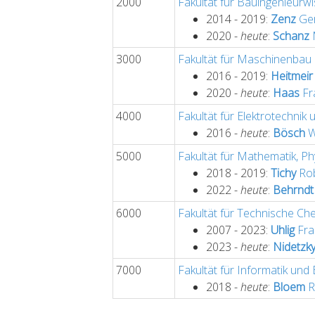
2000
Fakultät für Bauingenieurw
2014 - 2019:
Zenz
Ger
2020 -
heute
:
Schanz
3000
Fakultät für Maschinenbau
2016 - 2019:
Heitmeir
2020 -
heute
:
Haas
Fr
4000
Fakultät für Elektrotechnik
2016 -
heute
:
Bösch
W
5000
Fakultät für Mathematik, P
2018 - 2019:
Tichy
Rob
2022 -
heute
:
Behrndt
6000
Fakultät für Technische Ch
2007 - 2023:
Uhlig
Fra
2023 -
heute
:
Nidetzk
7000
Fakultät für Informatik und
2018 -
heute
:
Bloem
R