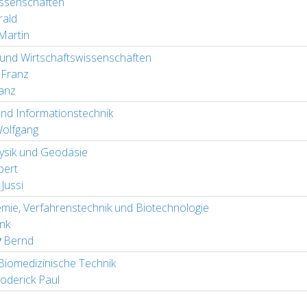
issenschaften
ald
Martin
 und Wirtschaftswissenschaften
Franz
anz
 und Informationstechnik
olfgang
hysik und Geodäsie
ert
Jussi
emie, Verfahrenstechnik und Biotechnologie
nk
y
Bernd
 Biomedizinische Technik
oderick Paul