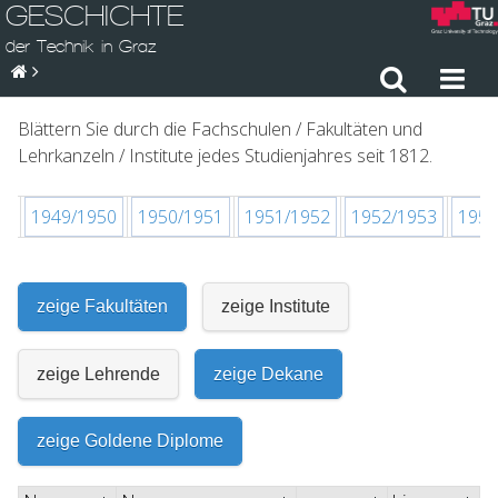
GESCHICHTE
der Technik in Graz
Blättern Sie durch die Fachschulen / Fakultäten und
Lehrkanzeln / Institute jedes Studienjahres seit 1812.
49
1949/1950
1950/1951
1951/1952
1952/1953
1953
zeige Fakultäten
zeige Institute
zeige Lehrende
zeige Dekane
zeige Goldene Diplome