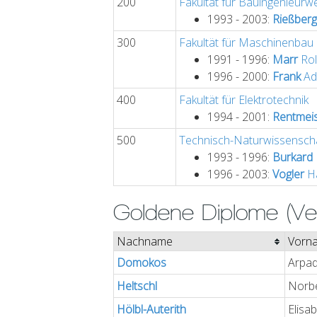
200
Fakultät für Bauingenieurw
1993 - 2003:
Rießberg
300
Fakultät für Maschinenbau
1991 - 1996:
Marr
Rol
1996 - 2000:
Frank
Ad
400
Fakultät für Elektrotechnik
1994 - 2001:
Rentmeis
500
Technisch-Naturwissenschaf
1993 - 1996:
Burkard
1996 - 2003:
Vogler
H
Goldene Diplome (Ve
Nachname
Vorn
Domokos
Arpa
Heltschl
Norb
Hölbl-Auterith
Elisa