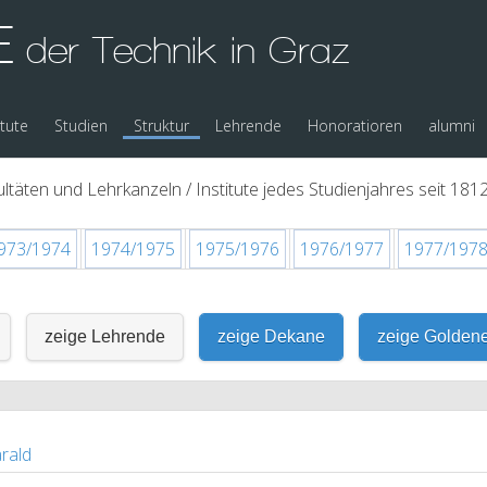
E
der Technik in Graz
itute
Studien
Struktur
Lehrende
Honoratioren
alumni
ltäten und Lehrkanzeln / Institute jedes Studienjahres seit 1812
973/1974
1974/1975
1975/1976
1976/1977
1977/197
zeige Lehrende
zeige Dekane
zeige Golden
rald