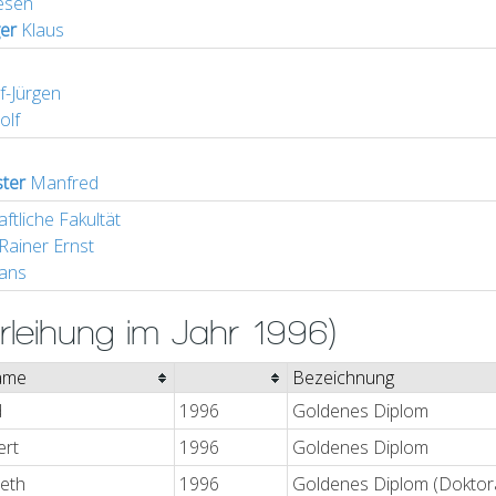
esen
er
Klaus
f-Jürgen
olf
ter
Manfred
tliche Fakultät
Rainer Ernst
ans
rleihung im Jahr 1996)
ame
Bezeichnung
d
1996
Goldenes Diplom
ert
1996
Goldenes Diplom
beth
1996
Goldenes Diplom (Doktor