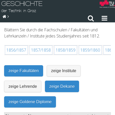
GESCHICHTE
der Technik in Graz
Blättern Sie durch die Fachschulen / Fakultäten und
Lehrkanzeln / Institute jedes Studienjahres seit 1812.
6
1856/1857
1857/1858
1858/1859
1859/1860
1860
zeige Fakultäten
zeige Institute
zeige Lehrende
zeige Dekane
zeige Goldene Diplome