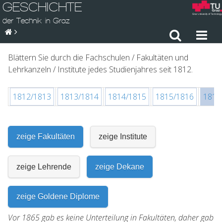
GESCHICHTE
der Technik in Graz
Blättern Sie durch die Fachschulen / Fakultäten und
Lehrkanzeln / Institute jedes Studienjahres seit 1812.
1812/1813
1813/1814
1814/1815
1815/1816
1816
zeige Fakultäten
zeige Institute
zeige Lehrende
zeige Dekane
zeige Goldene Diplome
Vor 1865 gab es keine Unterteilung in Fakultäten, daher gab