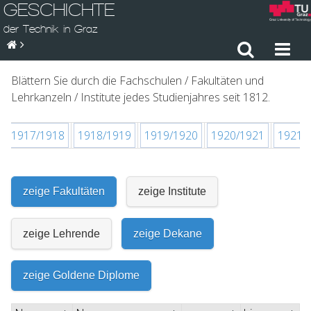
GESCHICHTE
der Technik in Graz
Blättern Sie durch die Fachschulen / Fakultäten und
Lehrkanzeln / Institute jedes Studienjahres seit 1812.
1917/1918
1918/1919
1919/1920
1920/1921
1921/
zeige Fakultäten
zeige Institute
zeige Lehrende
zeige Dekane
zeige Goldene Diplome