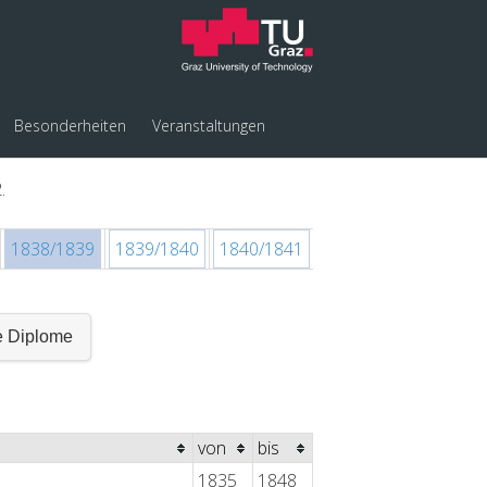
Besonderheiten
Veranstaltungen
.
1838/1839
1839/1840
1840/1841
1841/1842
1842/1
e Diplome
von
bis
1835
1848