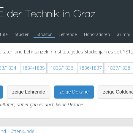
E
der Technik in Graz
itute
Studien
Struktur
Lehrende
Honoratioren
alumni
ltäten und Lehrkanzeln / Institute jedes Studienjahres seit 1812
33/1834
1834/1835
1835/1836
1836/1837
1837/1838
zeige Lehrende
zeige Dekane
zeige Golden
kultäten, daher gab es auch keine Dekane.
und Hüttenkunde