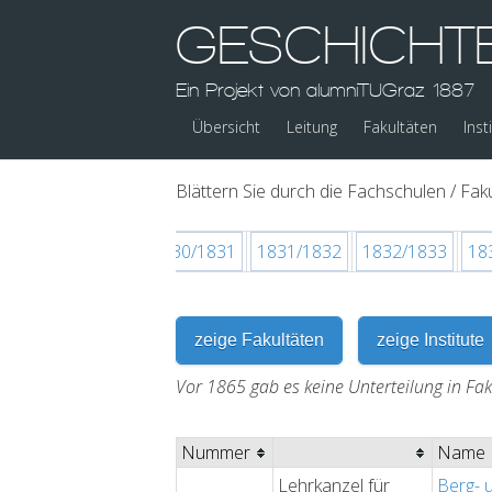
GESCHICHT
Ein Projekt von alumniTUGraz 1887
Übersicht
Leitung
Fakultäten
Inst
Blättern Sie durch die Fachschulen / Faku
829
1829/1830
1830/1831
1831/1832
1832/1833
18
zeige Fakultäten
zeige Institute
Vor 1865 gab es keine Unterteilung in Fa
Nummer
Name
Lehrkanzel für
Berg- 