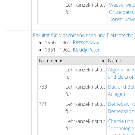
Lehrkanzel/Institut
Wasserwirts
für
Grundbau u
Konstruktiv
Fakultät für Maschinenwesen und Elektrotechni
1960 - 1961:
Pietsch
Max
1961 - 1962:
Klaudy
Peter
Nummer
Name
Lehrkanzel/Institut
Allgemeine E
für
und Elektro
733
Lehrkanzel/Institut
Bau und Betr
für
Anlagen
771
Lehrkanzel/Institut
Betriebswirt
für
Betriebssozi
Lehrkanzel/Institut
Chemie und
für
Technologie