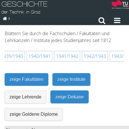
GESCHICHTE
der Technik in Graz
Blättern Sie durch die Fachschulen / Fakultäten und
Lehrkanzeln / Institute jedes Studienjahres seit 1812.
1939/1940
1940/1941
1941/1942
1942/1943
1943/19
zeige Fakultäten
zeige Institute
zeige Lehrende
zeige Dekane
zeige Goldene Diplome