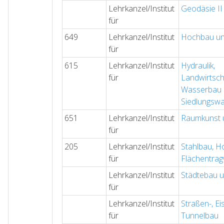
Lehrkanzel/Institut
Geodäsie II
für
649
Lehrkanzel/Institut
Hochbau un
für
615
Lehrkanzel/Institut
Hydraulik,
für
Landwirtsch
Wasserbau
Siedlungsw
651
Lehrkanzel/Institut
Raumkunst 
für
205
Lehrkanzel/Institut
Stahlbau, H
für
Flächentra
Lehrkanzel/Institut
Städtebau 
für
Lehrkanzel/Institut
Straßen-, E
für
Tunnelbau