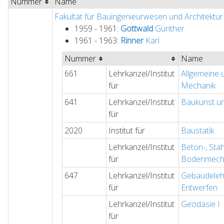
Nummer
Name
Fakultät für Bauingenieurwesen und Architektur
1959 - 1961:
Gottwald
Günther
1961 - 1963:
Rinner
Karl
Nummer
Name
661
Lehrkanzel/Institut
Allgemeine 
für
Mechanik
641
Lehrkanzel/Institut
Baukunst u
für
2020
Institut für
Baustatik
Lehrkanzel/Institut
Beton-, Sta
für
Bodenmech
647
Lehrkanzel/Institut
Gebäudeleh
für
Entwerfen
Lehrkanzel/Institut
Geodäsie I
für