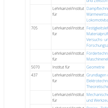
und Zellstof
Lehrkanzel/Institut
Dampftechni
für
Wärmewirtsc
Lokomotivb
705
Lehrkanzel/Institut
Festigkeitsl
für
Materialprüf
Versuchs- u
Forschungsa
Lehrkanzel/Institut
Fördertechn
für
Maschinene
5070
Institut für
Geometrie
437
Lehrkanzel/Institut
Grundlagen 
für
Elektrotechn
Theoretische
Lehrkanzel/Institut
Mechanische
für
und Werkze