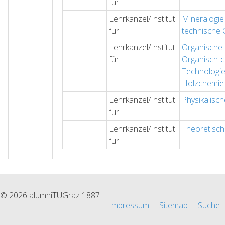
für
Lehrkanzel/Institut
Mineralogie
für
technische 
Lehrkanzel/Institut
Organische
für
Organisch-
Technologi
Holzchemie
Lehrkanzel/Institut
Physikalisc
für
Lehrkanzel/Institut
Theoretisch
für
© 2026 alumniTUGraz 1887
Impressum
Sitemap
Suche