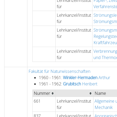
Lehrkanzel/Institut
Papier-, Zell
für
Verfahrenst
Lehrkanzel/Institut
Strömungsle
für
Strömungsma
Lehrkanzel/Institut
Strömungsma
für
Regelungste
Kraftfahrze
Lehrkanzel/Institut
Verbrennung
für
und Thermo
Fakultät für Naturwissenschaften
1960 - 1961:
Winkler-Hermaden
Arthur
1961 - 1962:
Grubitsch
Heribert
Nummer
Name
661
Lehrkanzel/Institut
Allgemeine 
für
Mechanik
837
Lehrkanzel/Institut
Anorganisc