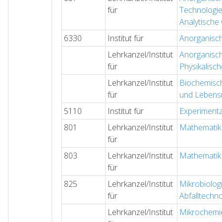
für
Technologi
Analytische
6330
Institut für
Anorganisc
Lehrkanzel/Institut
Anorganisc
für
Physikalisc
Lehrkanzel/Institut
Biochemisc
für
und Lebens
5110
Institut für
Experimenta
801
Lehrkanzel/Institut
Mathematik 
für
803
Lehrkanzel/Institut
Mathematik 
für
825
Lehrkanzel/Institut
Mikrobiolog
für
Abfalltechn
Lehrkanzel/Institut
Mikrochemi