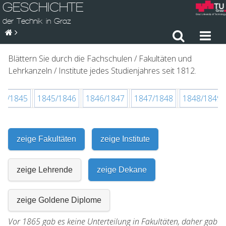
GESCHICHTE
der Technik in Graz
Blättern Sie durch die Fachschulen / Fakultäten und
Lehrkanzeln / Institute jedes Studienjahres seit 1812.
44/1845
1845/1846
1846/1847
1847/1848
1848/1849
zeige Fakultäten
zeige Institute
zeige Lehrende
zeige Dekane
zeige Goldene Diplome
Vor 1865 gab es keine Unterteilung in Fakultäten, daher gab