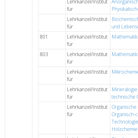
Lehrkanzel/Institut
Anorganisc
für
Physikalisc
Lehrkanzel/Institut
Biochemisc
für
und Lebens
801
Lehrkanzel/Institut
Mathematik 
für
803
Lehrkanzel/Institut
Mathematik 
für
Lehrkanzel/Institut
Mikrochemi
für
Lehrkanzel/Institut
Mineralogie
für
technische 
Lehrkanzel/Institut
Organische
für
Organisch-
Technologi
Holzchemie