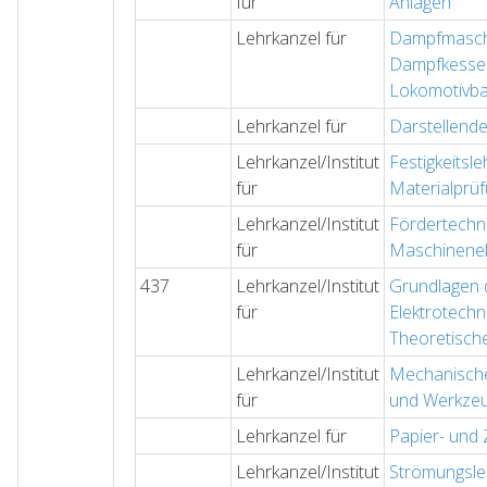
für
Anlagen
Lehrkanzel für
Dampfmasch
Dampfkessel
Lokomotivb
Lehrkanzel für
Darstellend
Lehrkanzel/Institut
Festigkeitsl
für
Materialprü
Lehrkanzel/Institut
Fördertechn
für
Maschinene
437
Lehrkanzel/Institut
Grundlagen 
für
Elektrotechn
Theoretische
Lehrkanzel/Institut
Mechanische
für
und Werkze
Lehrkanzel für
Papier- und 
Lehrkanzel/Institut
Strömungsle