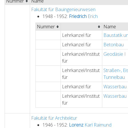
Nummer
Name
Fakultät für Bauingenieurwesen
1948 - 1952:
Friedrich
Erich
Nummer
Name
Lehrkanzel für
Baustatik u
Lehrkanzel für
Betonbau
Lehrkanzel/Institut
Geodäsie I
für
Lehrkanzel/Institut
Straßen-, E
für
Tunnelbau
Lehrkanzel für
Wasserbau
Lehrkanzel/Institut
Wasserbau 
für
Fakultät für Architektur
1946 - 1952:
Lorenz
Karl Raimund