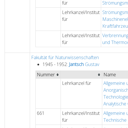
für
Strömungsma
Lehrkanzel/Institut
Strömungsma
für
Maschinenel
Kraftfahrze
Lehrkanzel/Institut
Verbrennung
für
und Thermo
Fakultät für Naturwissenschaften
1945 - 1952:
Jantsch
Gustav
Nummer
Name
Lehrkanzel für
Allgemeine 
Anorganisc
Technologi
Analytische
661
Lehrkanzel/Institut
Allgemeine 
für
Technische