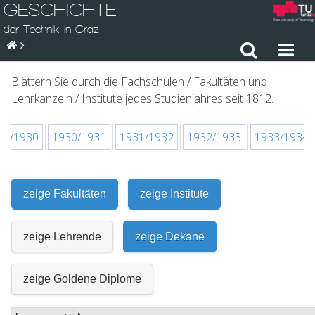
GESCHICHTE
der Technik in Graz
Blättern Sie durch die Fachschulen / Fakultäten und
Lehrkanzeln / Institute jedes Studienjahres seit 1812.
29/1930
1930/1931
1931/1932
1932/1933
1933/1934
zeige Fakultäten
zeige Institute
zeige Lehrende
zeige Dekane
zeige Goldene Diplome