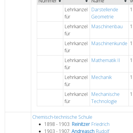
Nummer
Name
v
Lehrkanzel
Darstellende
1
für
Geometrie
Lehrkanzel
Maschinenbau
1
für
Lehrkanzel
Maschinenkunde
1
für
Lehrkanzel
Mathematik II
1
für
Lehrkanzel
Mechanik
1
für
Lehrkanzel
Mechanische
1
für
Technologie
Chemisch-technische Schule
1898 - 1903:
Reinitzer
Friedrich
1903 - 1907:
Andreasch
Rudolf