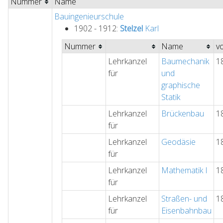
Nummer
Name
Bauingenieurschule
1902 - 1912:
Stelzel
Karl
Nummer
Name
v
Lehrkanzel
Baumechanik
1
für
und
graphische
Statik
Lehrkanzel
Brückenbau
1
für
Lehrkanzel
Geodäsie
1
für
Lehrkanzel
Mathematik I
1
für
Lehrkanzel
Straßen- und
1
für
Eisenbahnbau