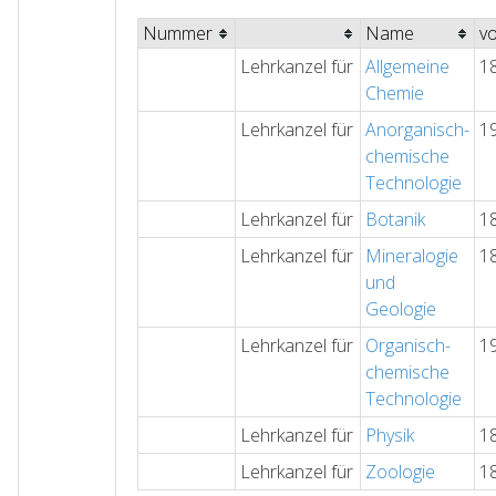
Nummer
Name
v
Lehrkanzel für
Allgemeine
1
Chemie
Lehrkanzel für
Anorganisch-
1
chemische
Technologie
Lehrkanzel für
Botanik
1
Lehrkanzel für
Mineralogie
1
und
Geologie
Lehrkanzel für
Organisch-
1
chemische
Technologie
Lehrkanzel für
Physik
1
Lehrkanzel für
Zoologie
1