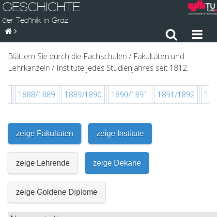
GESCHICHTE
der Technik in Graz
Blättern Sie durch die Fachschulen / Fakultäten und
Lehrkanzeln / Institute jedes Studienjahres seit 1812.
888
1888/1889
1889/1890
1890/1891
1891/1892
189
zeige Fakultäten
zeige Institute
zeige Lehrende
zeige Dekane
zeige Goldene Diplome