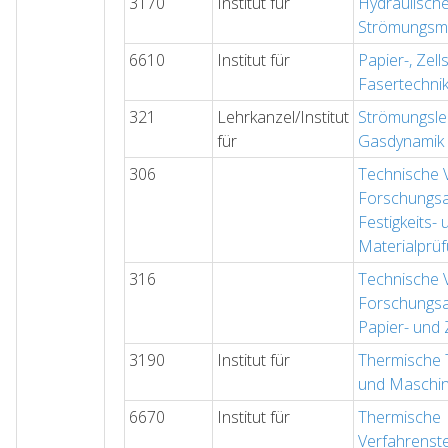
3170
Institut für
Hydraulisch
Strömungsm
6610
Institut für
Papier-, Zell
Fasertechni
321
Lehrkanzel/Institut
Strömungsle
für
Gasdynamik
306
Technische 
Forschungsan
Festigkeits- 
Materialprü
316
Technische 
Forschungsan
Papier- und 
3190
Institut für
Thermische
und Maschi
6670
Institut für
Thermische
Verfahrenst