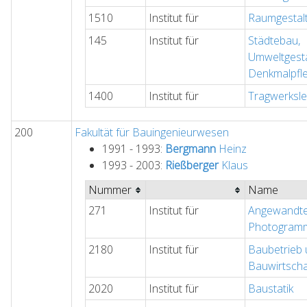
1510
Institut für
Raumgestal
145
Institut für
Städtebau,
Umweltgest
Denkmalpfl
1400
Institut für
Tragwerksl
200
Fakultät für Bauingenieurwesen
1991 - 1993:
Bergmann
Heinz
1993 - 2003:
Rießberger
Klaus
Nummer
Name
271
Institut für
Angewandte
Photogramm
2180
Institut für
Baubetrieb
Bauwirtscha
2020
Institut für
Baustatik