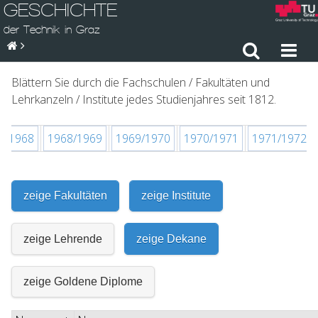
GESCHICHTE
der Technik in Graz
Blättern Sie durch die Fachschulen / Fakultäten und
Lehrkanzeln / Institute jedes Studienjahres seit 1812.
7/1968
1968/1969
1969/1970
1970/1971
1971/1972
zeige Fakultäten
zeige Institute
zeige Lehrende
zeige Dekane
zeige Goldene Diplome