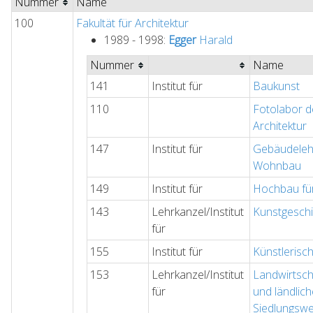
Nummer
Name
100
Fakultät für Architektur
1989 - 1998:
Egger
Harald
Nummer
Name
141
Institut für
Baukunst
110
Fotolabor de
Architektur
147
Institut für
Gebäudeleh
Wohnbau
149
Institut für
Hochbau für
143
Lehrkanzel/Institut
Kunstgeschi
für
155
Institut für
Künstlerisc
153
Lehrkanzel/Institut
Landwirtsch
für
und ländlic
Siedlungsw