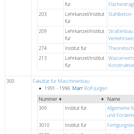
für
Flächentra
203
Lehrkanzel/Institut
Stahlbeton-
für
209
Lehrkanzel/Institut
Straßenbau
für
Verkehrswe
274
Institut für
Theoretisc
213
Lehrkanzel/Institut
Wasserwirts
für
Konstruktiv
300
Fakultät für Maschinenbau
1991 - 1996:
Marr
Rolf-Jürgen
Nummer
Name
309
Institut für
Allgemeine 
und Fördert
3010
Institut für
Fertigungste