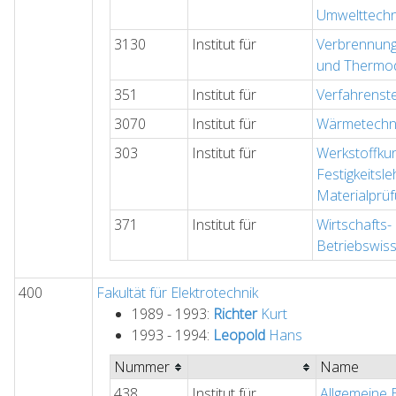
Umwelttechn
3130
Institut für
Verbrennung
und Thermo
351
Institut für
Verfahrenst
3070
Institut für
Wärmetechn
303
Institut für
Werkstoffku
Festigkeitsl
Materialprü
371
Institut für
Wirtschafts-
Betriebswis
400
Fakultät für Elektrotechnik
1989 - 1993:
Richter
Kurt
1993 - 1994:
Leopold
Hans
Nummer
Name
438
Institut für
Allgemeine E