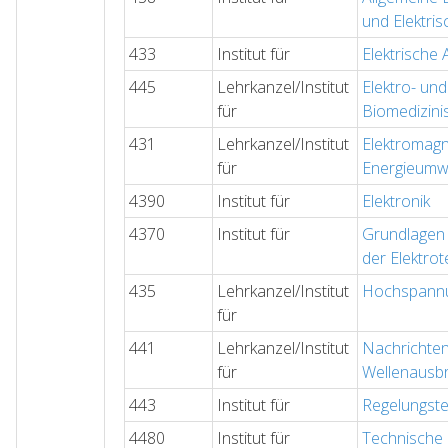
und Elektri
433
Institut für
Elektrische
445
Lehrkanzel/Institut
Elektro- und
für
Biomedizini
431
Lehrkanzel/Institut
Elektromagn
für
Energieumw
4390
Institut für
Elektronik
4370
Institut für
Grundlagen
der Elektrot
435
Lehrkanzel/Institut
Hochspannu
für
441
Lehrkanzel/Institut
Nachrichten
für
Wellenausbr
443
Institut für
Regelungste
4480
Institut für
Technische 