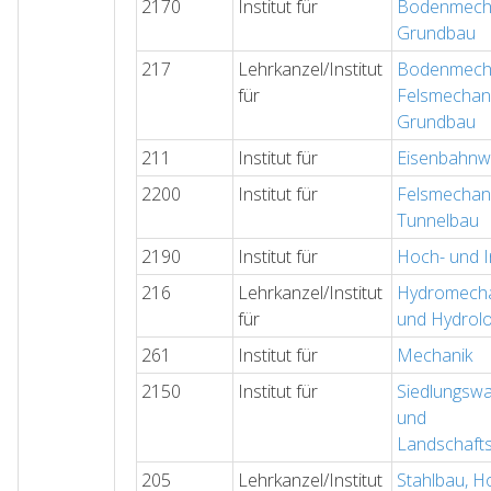
2170
Institut für
Bodenmecha
Grundbau
217
Lehrkanzel/Institut
Bodenmecha
für
Felsmechan
Grundbau
211
Institut für
Eisenbahn
2200
Institut für
Felsmechan
Tunnelbau
2190
Institut für
Hoch- und I
216
Lehrkanzel/Institut
Hydromechan
für
und Hydrolo
261
Institut für
Mechanik
2150
Institut für
Siedlungswa
und
Landschaft
205
Lehrkanzel/Institut
Stahlbau, H