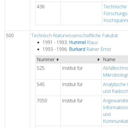
436
Technische 
Forschungsa
Hochspannu
500
Technisch-Naturwissenschaftliche Fakultät
1991 - 1993:
Hummel
Klaus
1993 - 1996:
Burkard
Rainer Ernst
Nummer
Name
525
Institut für
Abfalltechno
Mikrobiolog
545
Institut für
Analytische 
und Radioc
7050
Institut für
Angewandt
Information
und
Kommunikat