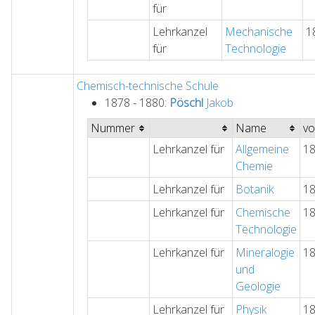
für
Lehrkanzel
Mechanische
1
für
Technologie
Chemisch-technische Schule
1878 - 1880:
Pöschl
Jakob
Nummer
Name
v
Lehrkanzel für
Allgemeine
1
Chemie
Lehrkanzel für
Botanik
1
Lehrkanzel für
Chemische
1
Technologie
Lehrkanzel für
Mineralogie
1
und
Geologie
Lehrkanzel für
Physik
1