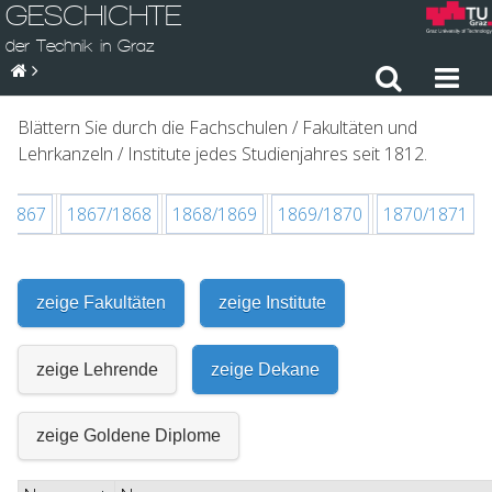
GESCHICHTE
der Technik in Graz
Blättern Sie durch die Fachschulen / Fakultäten und
Lehrkanzeln / Institute jedes Studienjahres seit 1812.
/1867
1867/1868
1868/1869
1869/1870
1870/1871
zeige Fakultäten
zeige Institute
zeige Lehrende
zeige Dekane
zeige Goldene Diplome