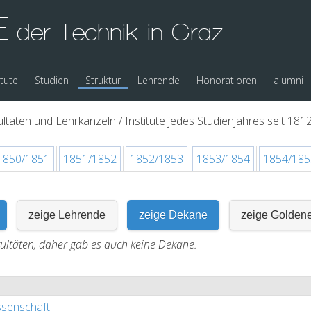
E
der Technik in Graz
itute
Studien
Struktur
Lehrende
Honoratioren
alumni
ltäten und Lehrkanzeln / Institute jedes Studienjahres seit 1812
1850/1851
1851/1852
1852/1853
1853/1854
1854/185
zeige Lehrende
zeige Dekane
zeige Golden
kultäten, daher gab es auch keine Dekane.
senschaft