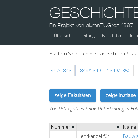
GESCHICHT
Ein Projekt von alumniTUGraz 1887
Übersicht
Leitung
Fakultäten
Inst
Blättern Sie durch die Fachschulen / Faku
/1846
1846/1847
1847/1848
1848/1849
1849/1850
zeige Fakultäten
zeige Institute
Vor 1865 gab es keine Unterteilung in Fa
Nummer
Name
Lehrkanzel für
Bauwis