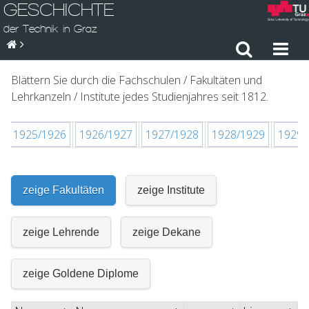
GESCHICHTE
der Technik in Graz
Blättern Sie durch die Fachschulen / Fakultäten und
Lehrkanzeln / Institute jedes Studienjahres seit 1812.
1925/1926
1926/1927
1927/1928
1928/1929
1929/
zeige Fakultäten
zeige Institute
zeige Lehrende
zeige Dekane
zeige Goldene Diplome