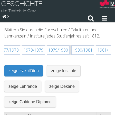
GESCHICHTE
der Technik in Graz
Blättern Sie durch die Fachschulen / Fakultäten und
Lehrkanzeln / Institute jedes Studienjahres seit 1812.
1977/1978
1978/1979
1979/1980
1980/1981
1981/19
zeige Fakultäten
zeige Institute
zeige Lehrende
zeige Dekane
zeige Goldene Diplome