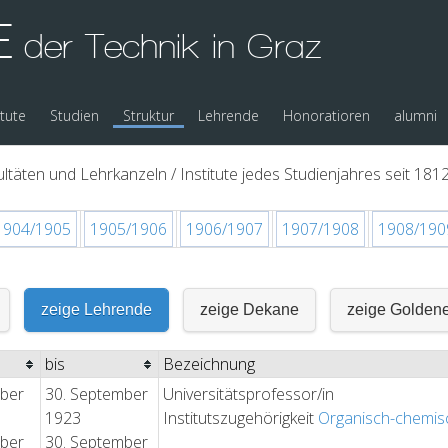
E
der Technik in Graz
itute
Studien
Struktur
Lehrende
Honoratioren
alumni
ltäten und Lehrkanzeln / Institute jedes Studienjahres seit 1812
1904/1905
1905/1906
1906/1907
1907/1908
1908/190
zeige Lehrende
zeige Dekane
zeige Golden
bis
Bezeichnung
ober
30. September
Universitätsprofessor/in
1923
Institutszugehörigkeit
Organisch-chemis
ober
30. September