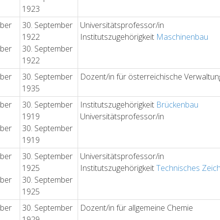
1923
ober
30. September
Universitätsprofessor/in
1922
Institutszugehörigkeit
Maschinenbau
ober
30. September
1922
ober
30. September
Dozent/in für österreichische Verwaltu
1935
ober
30. September
Institutszugehörigkeit
Brückenbau
1919
Universitätsprofessor/in
ober
30. September
1919
ober
30. September
Universitätsprofessor/in
1925
Institutszugehörigkeit
Technisches Zeic
ober
30. September
1925
ober
30. September
Dozent/in für allgemeine Chemie
1929