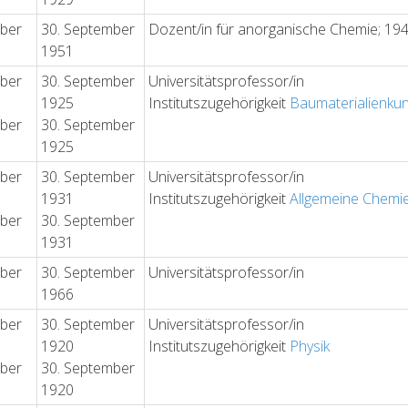
ober
30. September
Dozent/in für anorganische Chemie; 19
1951
ober
30. September
Universitätsprofessor/in
1925
Institutszugehörigkeit
Baumaterialienku
ober
30. September
1925
ober
30. September
Universitätsprofessor/in
1931
Institutszugehörigkeit
Allgemeine Chemi
ober
30. September
1931
ober
30. September
Universitätsprofessor/in
1966
ober
30. September
Universitätsprofessor/in
1920
Institutszugehörigkeit
Physik
ober
30. September
1920