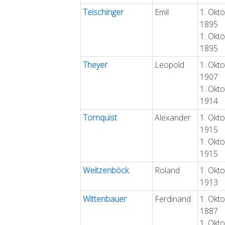
Teischinger
Emil
1. Okt
1895
1. Okt
1895
Theyer
Leopold
1. Okt
1907
1. Okt
1914
Tornquist
Alexander
1. Okt
1915
1. Okt
1915
Weitzenböck
Roland
1. Okt
1913
Wittenbauer
Ferdinand
1. Okt
1887
1. Okt