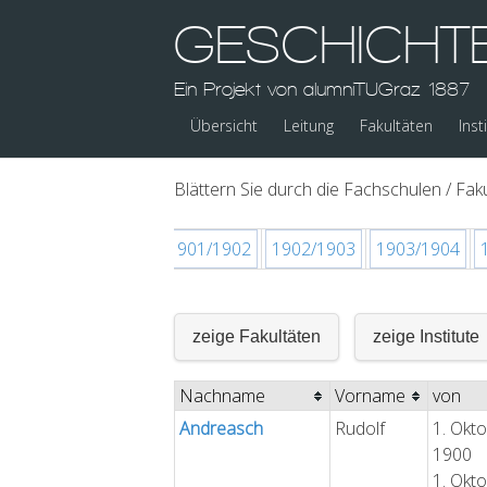
GESCHICHT
Ein Projekt von alumniTUGraz 1887
Übersicht
Leitung
Fakultäten
Inst
Blättern Sie durch die Fachschulen / Faku
/1900
1900/1901
1901/1902
1902/1903
1903/1904
zeige Fakultäten
zeige Institute
Nachname
Vorname
von
Andreasch
Rudolf
1. Okt
1900
1. Okt