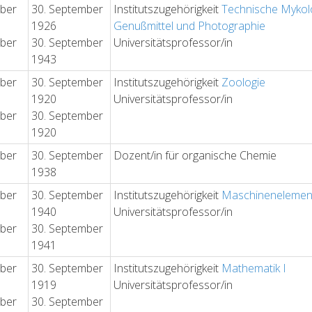
ober
30. September
Institutszugehörigkeit
Technische Mykol
1926
Genußmittel und Photographie
ober
30. September
Universitätsprofessor/in
1943
ober
30. September
Institutszugehörigkeit
Zoologie
1920
Universitätsprofessor/in
ober
30. September
1920
ober
30. September
Dozent/in für organische Chemie
1938
ober
30. September
Institutszugehörigkeit
Maschinenelement
1940
Universitätsprofessor/in
ober
30. September
1941
ober
30. September
Institutszugehörigkeit
Mathematik I
1919
Universitätsprofessor/in
ober
30. September