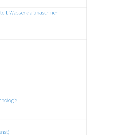
e I, Wasserkraftmaschinen
hnologie
unst)