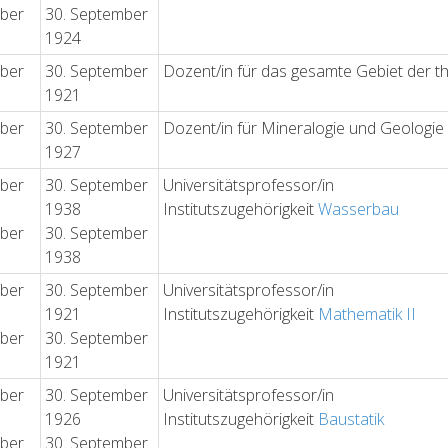
ober
30. September
1924
ober
30. September
Dozent/in für das gesamte Gebiet der 
1921
ober
30. September
Dozent/in für Mineralogie und Geologie
1927
ober
30. September
Universitätsprofessor/in
1938
Institutszugehörigkeit
Wasserbau
ober
30. September
1938
ober
30. September
Universitätsprofessor/in
1921
Institutszugehörigkeit
Mathematik II
ober
30. September
1921
ober
30. September
Universitätsprofessor/in
1926
Institutszugehörigkeit
Baustatik
ober
30. September