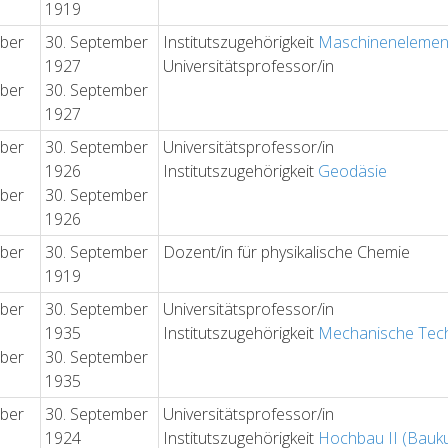
1919
ober
30. September
Institutszugehörigkeit
Maschinenelement
1927
Universitätsprofessor/in
ober
30. September
1927
ober
30. September
Universitätsprofessor/in
1926
Institutszugehörigkeit
Geodäsie
ober
30. September
1926
ober
30. September
Dozent/in für physikalische Chemie
1919
ober
30. September
Universitätsprofessor/in
1935
Institutszugehörigkeit
Mechanische Tec
ober
30. September
1935
ober
30. September
Universitätsprofessor/in
1924
Institutszugehörigkeit
Hochbau II (Bauk