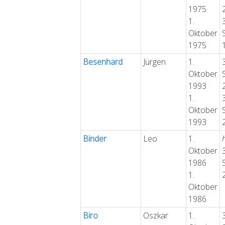
1975
1.
Oktober
1975
Besenhard
Jürgen
1.
Oktober
1993
1.
Oktober
1993
Binder
Leo
1.
Oktober
1986
1.
Oktober
1986
Biro
Oszkar
1.