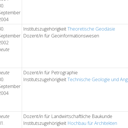
30.
September
2004
30.
Institutszugehörigkeit
Theoretische Geodäsie
September
Dozent/in für Geoinformationswesen
2002
heute
heute
Dozent/in für Petrographie
30.
Institutszugehörigkeit
Technische Geologie und Ang
September
2004
heute
Dozent/in für Landwirtschaftliche Baukunde
31.
Institutszugehörigkeit
Hochbau für Architekten