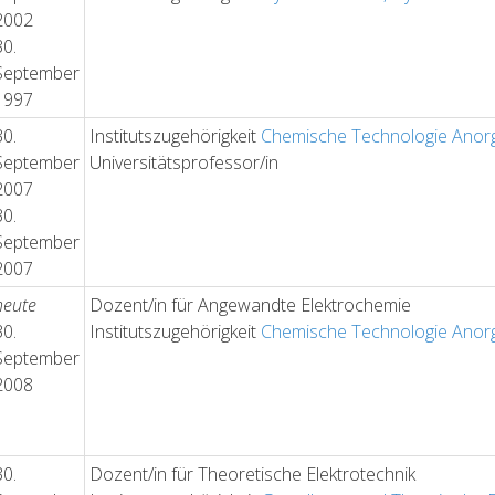
2002
30.
September
1997
30.
Institutszugehörigkeit
Chemische Technologie Anorg
September
Universitätsprofessor/in
2007
30.
September
2007
heute
Dozent/in für Angewandte Elektrochemie
30.
Institutszugehörigkeit
Chemische Technologie Anorg
September
2008
30.
Dozent/in für Theoretische Elektrotechnik