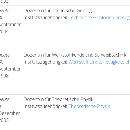
1993
heute
Dozent/in für Technische Geologie
30.
Institutszugehörigkeit
Technische Geologie und Ang
September
2004
heute
Dozent/in für Werkstoffkunde und Schweißtechnik
30.
Institutszugehörigkeit
Werkstoffkunde, Festigkeitsle
September
1998
heute
Dozent/in für Theoretische Physik
31.
Institutszugehörigkeit
Theoretische Physik
Dezember
2003