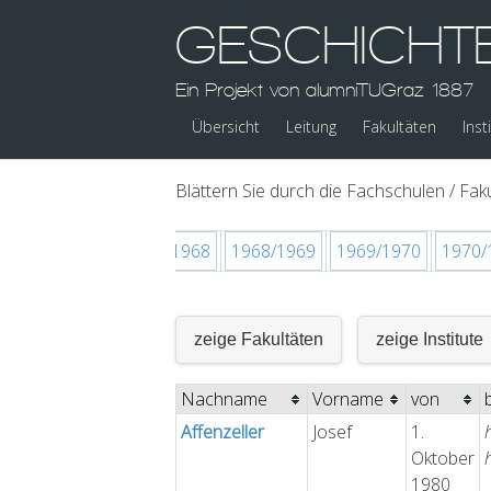
GESCHICHT
Ein Projekt von alumniTUGraz 1887
Übersicht
Leitung
Fakultäten
Inst
Blättern Sie durch die Fachschulen / Faku
1966/1967
1967/1968
1968/1969
1969/1970
1970/
zeige Fakultäten
zeige Institute
Nachname
Vorname
von
Affenzeller
Josef
1.
Oktober
1980