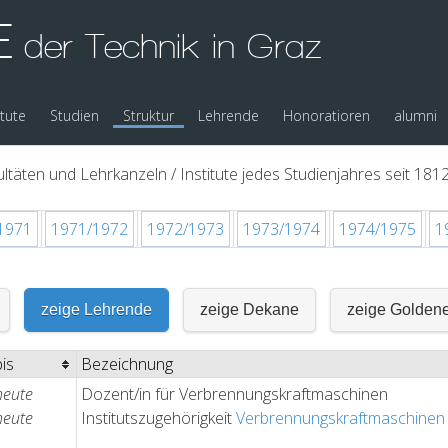
E
der Technik in Graz
itute
Studien
Struktur
Lehrende
Honoratioren
alumni
ltäten und Lehrkanzeln / Institute jedes Studienjahres seit 1812
1971
1971/1972
1972/1973
1973/1974
1974/1975
1
zeige Lehrende
zeige Dekane
zeige Golden
bis
Bezeichnung
heute
Dozent/in für Verbrennungskraftmaschinen
heute
Institutszugehörigkeit
Verbrennungskraftmaschinen