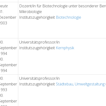
heute
Dozent/in für Biotechnologie unter besonderer Be
31.
Mikrobiologie
Dezember
Institutszugehörigkeit
Biotechnologie
2003
30.
Universitätsprofessor/in
September
Institutszugehörigkeit
Kernphysik
1994
30.
September
1994
30.
Universitätsprofessor/in
September
Institutszugehörigkeit
Städtebau, Umweltgestaltung
1993
30.
September