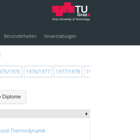
Besonderheiten
Veranstaltungen
.
975/1976
1976/1977
1977/1978
1978/1979
1979/1980
e Diplome
 und Thermodynamik