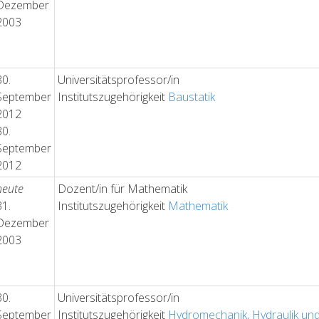
Dezember
2003
30.
Universitätsprofessor/in
September
Institutszugehörigkeit
Baustatik
2012
30.
September
2012
heute
Dozent/in für Mathematik
31.
Institutszugehörigkeit
Mathematik
Dezember
2003
30.
Universitätsprofessor/in
September
Institutszugehörigkeit
Hydromechanik, Hydraulik und