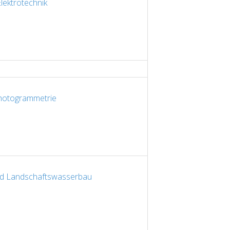
lektrotechnik
hotogrammetrie
nd Landschaftswasserbau