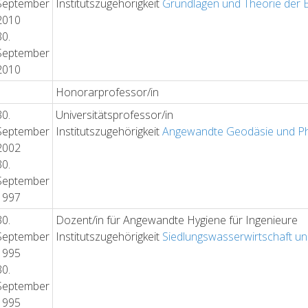
September
Institutszugehörigkeit
Grundlagen und Theorie der E
2010
30.
September
2010
Honorarprofessor/in
30.
Universitätsprofessor/in
September
Institutszugehörigkeit
Angewandte Geodäsie und P
2002
30.
September
1997
30.
Dozent/in für Angewandte Hygiene für Ingenieure
September
Institutszugehörigkeit
Siedlungswasserwirtschaft u
1995
30.
September
1995