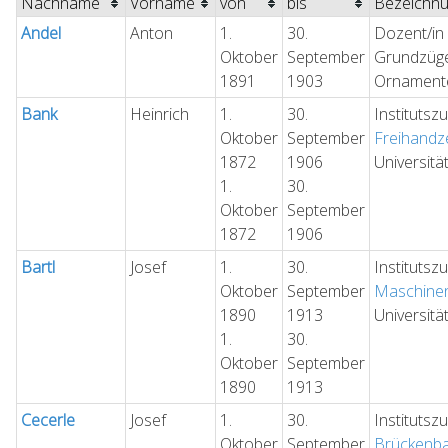
Nachname
Vorname
von
bis
Bezeichn
Andel
Anton
1.
30.
Dozent/in 
Oktober
September
Grundzüg
1891
1903
Ornament
Bank
Heinrich
1.
30.
Institutsz
Oktober
September
Freihandz
1872
1906
Universitä
1.
30.
Oktober
September
1872
1906
Bartl
Josef
1.
30.
Institutsz
Oktober
September
Maschine
1890
1913
Universitä
1.
30.
Oktober
September
1890
1913
Cecerle
Josef
1.
30.
Institutsz
Oktober
September
Brückenb