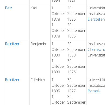
1894
1921
Pelz
Karl
1.
30.
Universitä
Oktober
September
Institutsz
1878
1896
Darstelle
1.
30.
Oktober
September
1878
1896
Reinitzer
Benjamin
1.
30.
Institutsz
Oktober
September
Chemische
1890
1900
Universitä
1.
30.
Oktober
September
1890
1926
Reinitzer
Friedrich
1.
30.
Universitä
Oktober
September
Institutsz
1895
1927
Botanik
1.
30.
Oktober
September