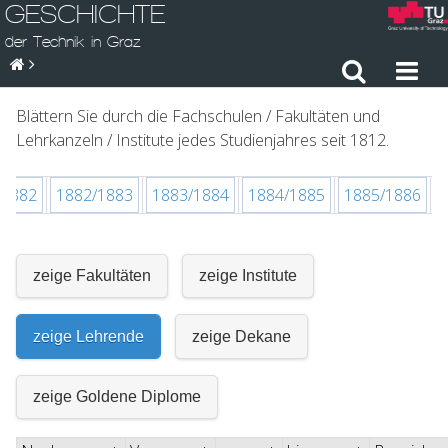
GESCHICHTE
der Technik in Graz
Blättern Sie durch die Fachschulen / Fakultäten und
Lehrkanzeln / Institute jedes Studienjahres seit 1812.
/1882
1882/1883
1883/1884
1884/1885
1885/1886
zeige Fakultäten
zeige Institute
zeige Lehrende
zeige Dekane
zeige Goldene Diplome