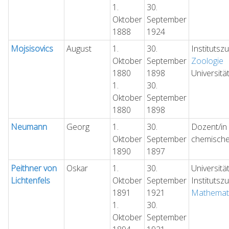
1.
30.
Oktober
September
1888
1924
Mojsisovics
August
1.
30.
Institutsz
Oktober
September
Zoologie
1880
1898
Universitä
1.
30.
Oktober
September
1880
1898
Neumann
Georg
1.
30.
Dozent/in 
Oktober
September
chemische
1890
1897
Peithner von
Oskar
1.
30.
Universitä
Lichtenfels
Oktober
September
Institutsz
1891
1921
Mathemati
1.
30.
Oktober
September