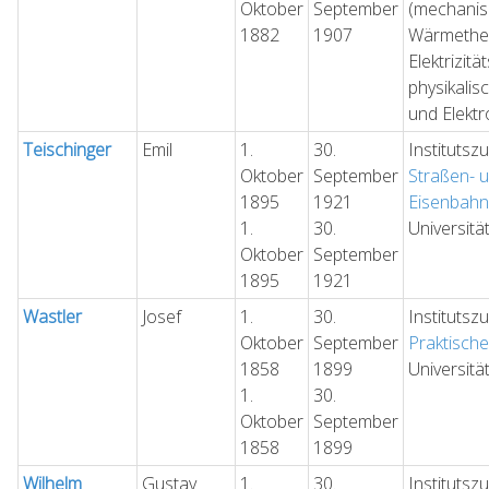
Oktober
September
(mechani
1882
1907
Wärmethe
Elektrizitä
physikali
und Elekt
Teischinger
Emil
1.
30.
Institutsz
Oktober
September
Straßen- 
1895
1921
Eisenbah
1.
30.
Universitä
Oktober
September
1895
1921
Wastler
Josef
1.
30.
Institutsz
Oktober
September
Praktisch
1858
1899
Universitä
1.
30.
Oktober
September
1858
1899
Wilhelm
Gustav
1.
30.
Institutsz