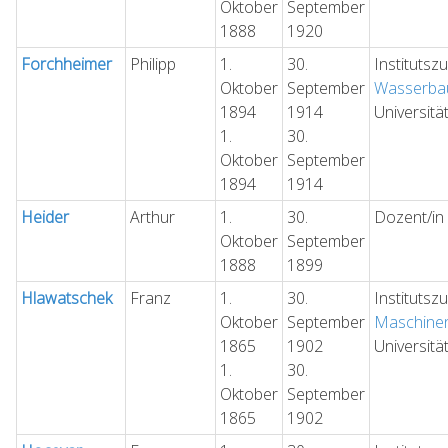
Oktober
September
1888
1920
Forchheimer
Philipp
1.
30.
Institutsz
Oktober
September
Wasserba
1894
1914
Universitä
1.
30.
Oktober
September
1894
1914
Heider
Arthur
1.
30.
Dozent/in 
Oktober
September
1888
1899
Hlawatschek
Franz
1.
30.
Institutsz
Oktober
September
Maschine
1865
1902
Universitä
1.
30.
Oktober
September
1865
1902