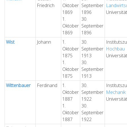
Friedrich
Oktober
September
Landwirts
1869
1896
Universitä
1.
30.
Oktober
September
1869
1896
Wist
Johann
1.
30.
Institutsz
Oktober
September
Hochbau
1875
1913
Universitä
1.
30.
Oktober
September
1875
1913
Wittenbauer
Ferdinand
1.
30.
Institutsz
Oktober
September
Mechanik
1887
1922
Universitä
1.
30.
Oktober
September
1887
1922