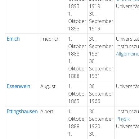
1893
1919
Universitä
1.
30.
Oktober
September
1893
1919
Emich
Friedrich
1.
30.
Universitä
Oktober
September
Institutsz
1888
1931
Allgemein
1.
30.
Oktober
September
1888
1931
Essenwein
August
1.
30.
Universitä
Oktober
September
1865
1966
Ettingshausen
Albert
1.
30.
Institutsz
Oktober
September
Physik
1888
1920
Universitä
1.
30.