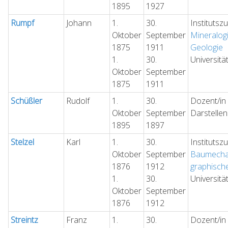
1895
1927
Rumpf
Johann
1.
30.
Institutsz
Oktober
September
Mineralog
1875
1911
Geologie
1.
30.
Universitä
Oktober
September
1875
1911
Schüßler
Rudolf
1.
30.
Dozent/in 
Oktober
September
Darstelle
1895
1897
Stelzel
Karl
1.
30.
Institutsz
Oktober
September
Baumecha
1876
1912
graphische
1.
30.
Universitä
Oktober
September
1876
1912
Streintz
Franz
1.
30.
Dozent/in 