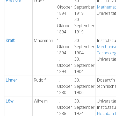
Hocevar
Franz
1.
30.
Institutsz
Oktober
September
Mathemati
1894
1919
Universitä
1.
30.
Oktober
September
1894
1919
Kraft
Maximilian
1.
30.
Institutsz
Oktober
September
Mechanis
1894
1904
Technolog
1.
30.
Universitä
Oktober
September
1894
1904
Linner
Rudolf
1.
30.
Dozent/in 
Oktober
September
technisch
1880
1906
Löw
Wilhelm
1.
30.
Universitä
Oktober
September
Institutsz
1888
1924
Hochbau I