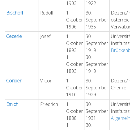
1903
1922
Bischoff
Rudolf
1.
30.
Dozent/in
Oktober
September
österreic
1906
1935
Verwaltu
Cecerle
Josef
1.
30.
Universit
Oktober
September
Instituts
1893
1919
Brücken
1.
30.
Oktober
September
1893
1919
Cordier
Viktor
1.
30.
Dozent/in
Oktober
September
Chemie
1910
1929
Emich
Friedrich
1.
30.
Universit
Oktober
September
Instituts
1888
1931
Allgemei
1.
30.