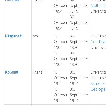
Oktober
September
Mathemat
1894
1919
Universit
1.
30.
Oktober
September
1894
1919
Klingatsch
Adolf
1.
30.
Instituts
Oktober
September
Geodäsi
1900
1926
Universit
1.
30.
Oktober
September
1900
1926
Koßmat
Franz
1.
30.
Universit
Oktober
September
Instituts
1912
1914
Mineralo
1.
30.
Geologie
Oktober
September
1912
1914