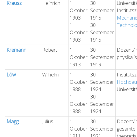
Krausz
Heinrich
1.
30.
Universit
Oktober
September
Instituts
1903
1915
Mechani
1.
30.
Technolo
Oktober
September
1903
1915
Kremann
Robert
1.
30.
Dozent/in
Oktober
September
physikal
1913
1919
Löw
Wilhelm
1.
30.
Instituts
Oktober
September
Hochbau 
1888
1924
Universit
1.
30.
Oktober
September
1888
1924
Magg
Julius
1.
30.
Dozent/in
Oktober
September
gesamte 
1911
1921
theoreti