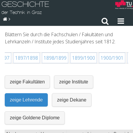
GESCHICHTE
der Technik in Graz
Blättern Sie durch die Fachschulen / Fakultäten und
Lehrkanzeln / Institute jedes Studienjahres seit 1812.
1897
1897/1898
1898/1899
1899/1900
1900/1901
1
zeige Fakultäten
zeige Institute
zeige Lehrende
zeige Dekane
zeige Goldene Diplome