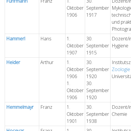
Fuhrmann
Franz
1.
30.
Dozent/in
Oktober
September
Mykologi
1906
1917
technisc
und prak
Photogra
Hammerl
Hans
1.
30.
Dozent/in
Oktober
September
Hygiene
1907
1915
Heider
Arthur
1.
30.
Instituts
Oktober
September
Zoologie
1906
1920
Universit
1.
30.
Oktober
September
1906
1920
Hemmelmayr
Franz
1.
30.
Dozent/i
Oktober
September
Chemie
1901
1938
Hocevar
Franz
1.
30.
Instituts