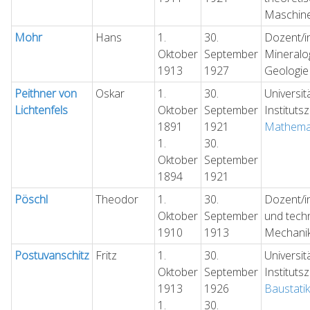
Maschine
Mohr
Hans
1.
30.
Dozent/in
Oktober
September
Mineralo
1913
1927
Geologie
Peithner von
Oskar
1.
30.
Universit
Lichtenfels
Oktober
September
Instituts
1891
1921
Mathemat
1.
30.
Oktober
September
1894
1921
Pöschl
Theodor
1.
30.
Dozent/in
Oktober
September
und tech
1910
1913
Mechani
Postuvanschitz
Fritz
1.
30.
Universit
Oktober
September
Instituts
1913
1926
Baustatik
1.
30.