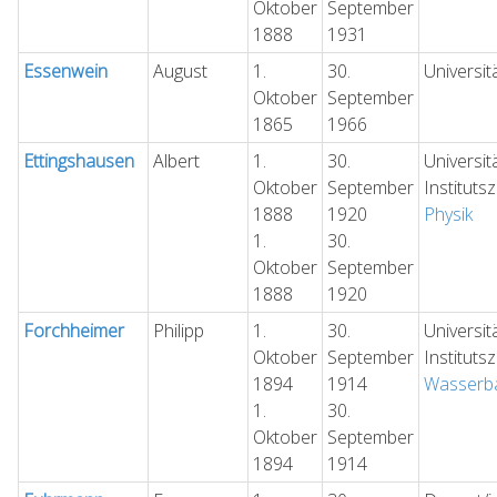
Oktober
September
1888
1931
Essenwein
August
1.
30.
Universit
Oktober
September
1865
1966
Ettingshausen
Albert
1.
30.
Universit
Oktober
September
Instituts
1888
1920
Physik
1.
30.
Oktober
September
1888
1920
Forchheimer
Philipp
1.
30.
Universit
Oktober
September
Instituts
1894
1914
Wasserb
1.
30.
Oktober
September
1894
1914