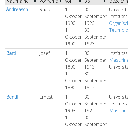
Nachname
Vorname
von
bis
Bezeich
Andreasch
Rudolf
1.
30.
Universit
Oktober
September
Instituts
1900
1923
Organisc
1.
30.
Technolo
Oktober
September
1900
1923
Bartl
Josef
1.
30.
Instituts
Oktober
September
Maschin
1890
1913
Universit
1.
30.
Oktober
September
1890
1913
Bendl
Ernest
1.
30.
Universit
Oktober
September
Instituts
1903
1922
Maschin
1.
30.
Oktober
September