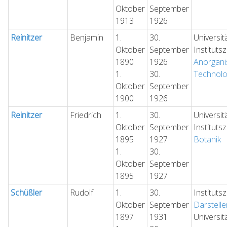
Oktober
September
1913
1926
Reinitzer
Benjamin
1.
30.
Universit
Oktober
September
Instituts
1890
1926
Anorgani
1.
30.
Technolo
Oktober
September
1900
1926
Reinitzer
Friedrich
1.
30.
Universit
Oktober
September
Instituts
1895
1927
Botanik
1.
30.
Oktober
September
1895
1927
Schüßler
Rudolf
1.
30.
Instituts
Oktober
September
Darstell
1897
1931
Universit