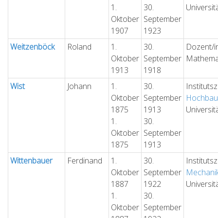
1.
30.
Universit
Oktober
September
1907
1923
Weitzenböck
Roland
1.
30.
Dozent/in
Oktober
September
Mathema
1913
1918
Wist
Johann
1.
30.
Instituts
Oktober
September
Hochbau
1875
1913
Universit
1.
30.
Oktober
September
1875
1913
Wittenbauer
Ferdinand
1.
30.
Instituts
Oktober
September
Mechani
1887
1922
Universit
1.
30.
Oktober
September