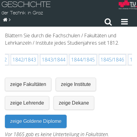
GESCHICHTE
der Technik in Graz
Blättern Sie durch die Fachschulen / Fakultäten und
Lehrkanzeln / Institute jedes Studienjahres seit 1812.
842
1842/1843
1843/1844
1844/1845
1845/1846
18
zeige Fakultäten
zeige Institute
zeige Lehrende
zeige Dekane
zeige Goldene Diplome
Vor 1865 gab es keine Unterteilung in Fakultäten.