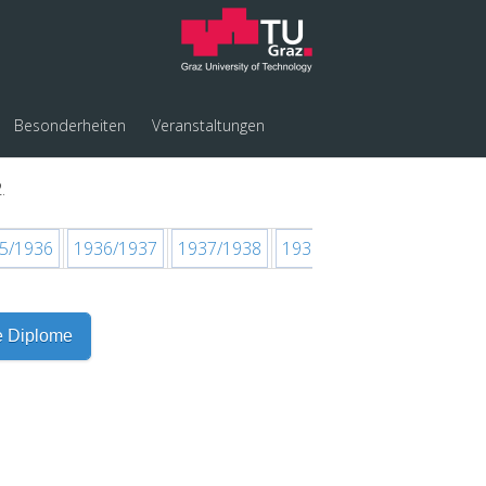
Besonderheiten
Veranstaltungen
.
5/1936
1936/1937
1937/1938
1938/1939
1939/1940
e Diplome