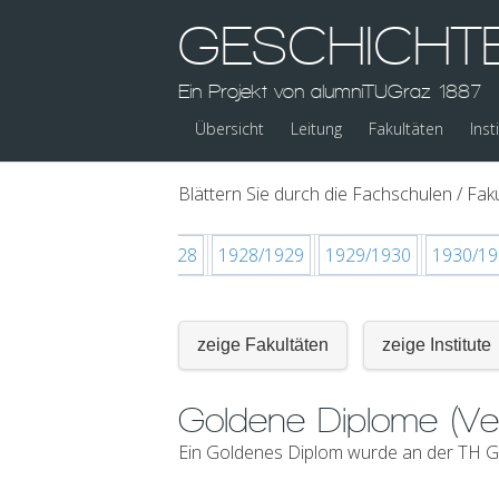
GESCHICHT
Ein Projekt von alumniTUGraz 1887
Übersicht
Leitung
Fakultäten
Inst
Blättern Sie durch die Fachschulen / Faku
1926/1927
1927/1928
1928/1929
1929/1930
1930/19
zeige Fakultäten
zeige Institute
Goldene Diplome (Ve
Ein Goldenes Diplom wurde an der TH Gr