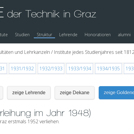
E
der Technik in Graz
itute
Studien
Struktur
Lehrende
Honoratioren
alumni
ltäten und Lehrkanzeln / Institute jedes Studienjahres seit 1812
31
1931/1932
1932/1933
1933/1934
1934/1935
193
zeige Lehrende
zeige Dekane
zeige Golden
rleihung im Jahr 1948)
az erstmals 1952 verliehen.