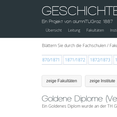
GESCHICHT
Ein Projekt von alumniTUGraz 1887
Übersicht
Leitung
Fakultäten
Inst
Blättern Sie durch die Fachschulen / Faku
/1869
1869/1870
1870/1871
1871/1872
1872/1873
zeige Fakultäten
zeige Institute
Goldene Diplome (Ve
Ein Goldenes Diplom wurde an der TH Gr