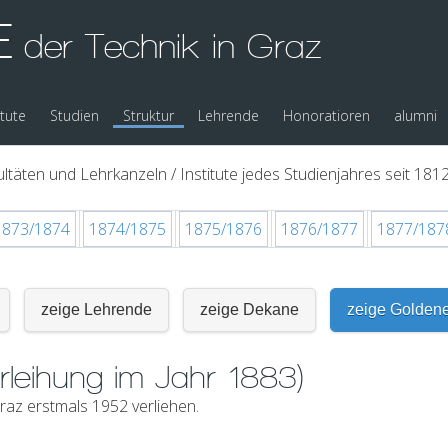
E
der Technik in Graz
itute
Studien
Struktur
Lehrende
Honoratioren
alumni
ltäten und Lehrkanzeln / Institute jedes Studienjahres seit 1812
1873/1874
1874/1875
1875/1876
1876/1877
1877/187
zeige Lehrende
zeige Dekane
zeige Golden
rleihung im Jahr 1883)
az erstmals 1952 verliehen.