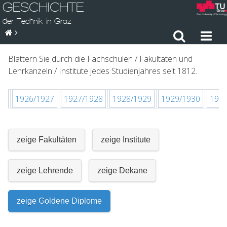
GESCHICHTE
der Technik in Graz
Blättern Sie durch die Fachschulen / Fakultäten und
Lehrkanzeln / Institute jedes Studienjahres seit 1812.
26
1926/1927
1927/1928
1928/1929
1929/1930
193
zeige Fakultäten
zeige Institute
zeige Lehrende
zeige Dekane
zeige Goldene Diplome