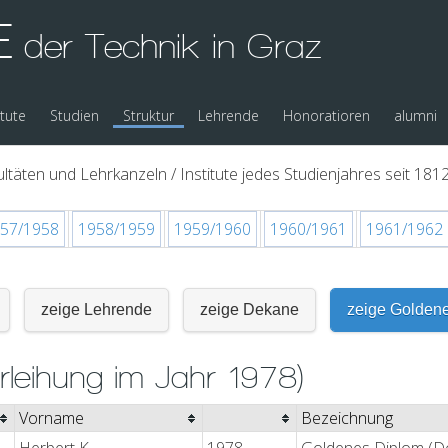
E
der Technik in Graz
itute
Studien
Struktur
Lehrende
Honoratioren
alumni
ltäten und Lehrkanzeln / Institute jedes Studienjahres seit 1812
57/1958
1958/1959
1959/1960
1960/1961
1961/1962
zeige Lehrende
zeige Dekane
zeige Golden
rleihung im Jahr 1978)
Vorname
Bezeichnung