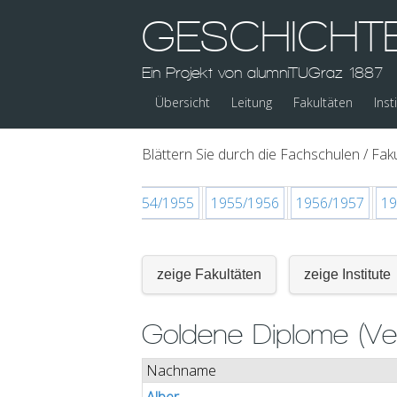
GESCHICHT
Ein Projekt von alumniTUGraz 1887
Übersicht
Leitung
Fakultäten
Inst
Blättern Sie durch die Fachschulen / Faku
1953
1953/1954
1954/1955
1955/1956
1956/1957
19
zeige Fakultäten
zeige Institute
Goldene Diplome (Ve
Nachname