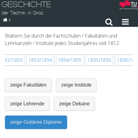
GESCHICHTE
der Technik in Graz
Blättern Sie durch die Fachschulen / Fakultäten und
Lehrkanzeln / Institute jedes Studienjahres seit 1812.
1892/1893
1893/1894
1894/1895
1895/1896
1896/18
zeige Fakultäten
zeige Institute
zeige Lehrende
zeige Dekane
zeige Goldene Diplome