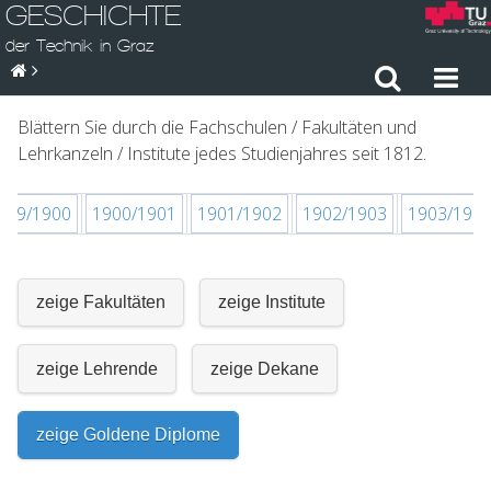
GESCHICHTE
der Technik in Graz
Blättern Sie durch die Fachschulen / Fakultäten und
Lehrkanzeln / Institute jedes Studienjahres seit 1812.
899/1900
1900/1901
1901/1902
1902/1903
1903/190
zeige Fakultäten
zeige Institute
zeige Lehrende
zeige Dekane
zeige Goldene Diplome