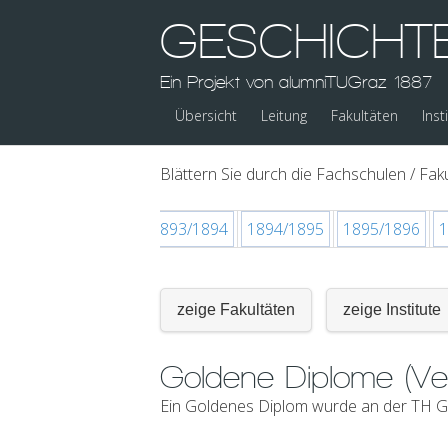
GESCHICHT
Ein Projekt von alumniTUGraz 1887
Übersicht
Leitung
Fakultäten
Inst
Blättern Sie durch die Fachschulen / Faku
/1892
1892/1893
1893/1894
1894/1895
1895/1896
1
zeige Fakultäten
zeige Institute
Goldene Diplome (Ve
Ein Goldenes Diplom wurde an der TH Gr