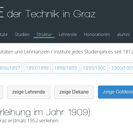
E
der Technik in Graz
itute
Studien
Struktur
Lehrende
Honoratioren
alumni
ltäten und Lehrkanzeln / Institute jedes Studienjahres seit 1812
896/1897
1897/1898
1898/1899
1899/1900
1900/190
zeige Lehrende
zeige Dekane
zeige Golden
rleihung im Jahr 1909)
az erstmals 1952 verliehen.